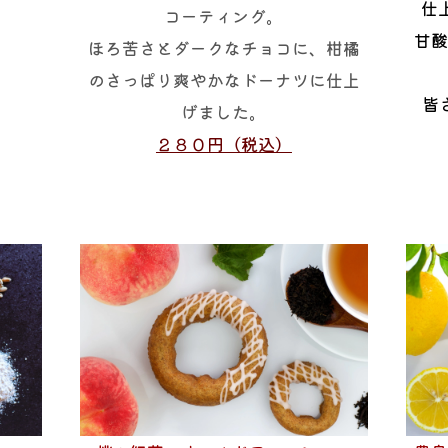
仕
コーティング。
な
甘酸
ほろ苦さとダークなチョコに、柑橘
のさっぱり爽やかなドーナツに仕上
皆
げました。
２８０円（税込）