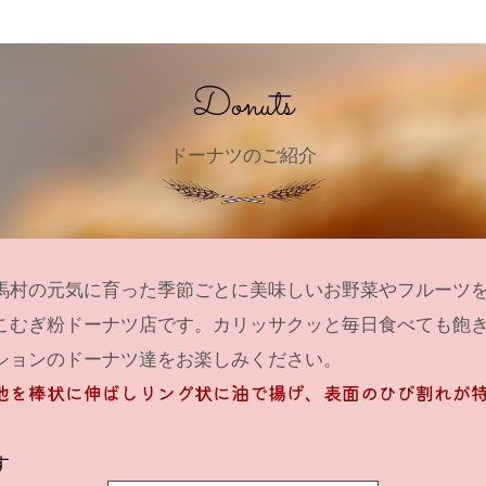
Donuts
ドーナツのご紹介
馬村の元気に育った季節ごとに美味しいお野菜やフルーツ
こむぎ粉ドーナツ店です。カリッサクッと毎日食べても飽
ションのドーナツ達をお楽しみください。
地を棒状に伸ばしリング状に油で揚げ、表面のひび割れが
す