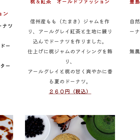
桃＆紅茶 オールドファッション
豊島
ョン
信州産もも（たまき）ジャムを作
自然
ーナツ
り、アールグレイ紅茶と生地に練り
ーナ
込んでドーナツを作りました。
のドー
仕上げに桃ジャムのアイシングを飾
無農
り、
バター
アールグレイと桃の甘く爽やかに香
る夏のドーナツ。
２６０円（税込）